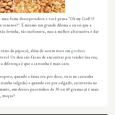
te uma fome desesperadora e você pensa "Oh my God! O
em venenos?". É mesmo um grande dilema e eu sei que a
ão levinha, tão inofensiva, mas a melhor alternativa é dar
rário da pipoca), além de serem ricos em
gordura
sterol. Os dois são fáceis de encontrar pra vender (na rua,
 diferença é que a castanha é mais cara.
espero, quando a ânsia era por doce, eu ia na castanha
astanha salgada) e quando era por salgado, eu investia no
muito, um desses pacotinhos de 30 ou 40 gramas já é mais
é, moças?