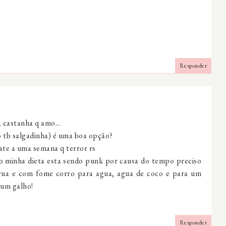
Responder
 castanha q amo...
o tb salgadinha) é uma boa opção?
mate a uma semana q terror rs
o minha dieta esta sendo punk por causa do tempo preciso
 rua e com fome corro para agua, agua de coco e para um
 um galho!
Responder