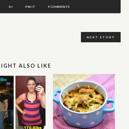
G+
PIN IT
9 COMMENTS
NEXT STORY
IGHT ALSO LIKE