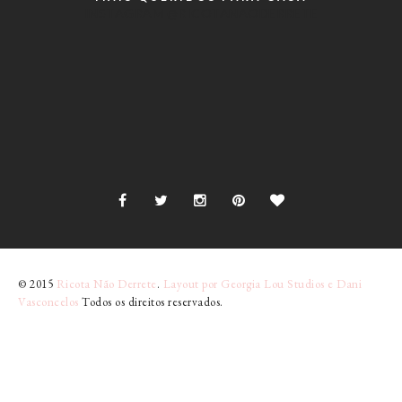
INSTAGRAM @RICOTANAODERRETE
© 2015
Ricota Não Derrete
.
Layout por Georgia Lou Studios e Dani
Vasconcelos
Todos os direitos reservados.