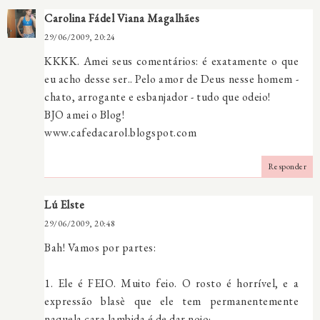
Carolina Fádel Viana Magalhães
29/06/2009, 20:24
KKKK. Amei seus comentários: é exatamente o que
eu acho desse ser.. Pelo amor de Deus nesse homem -
chato, arrogante e esbanjador - tudo que odeio!
BJO amei o Blog!
www.cafedacarol.blogspot.com
Responder
Lú Elste
29/06/2009, 20:48
Bah! Vamos por partes:
1. Ele é FEIO. Muito feio. O rosto é horrível, e a
expressão blasè que ele tem permanentemente
naquela cara lambida é de dar nojo;