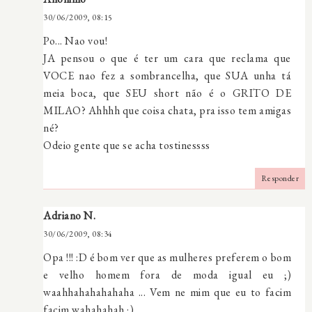
30/06/2009, 08:15
Po... Nao vou!
JA pensou o que é ter um cara que reclama que
VOCE nao fez a sombrancelha, que SUA unha tá
meia boca, que SEU short não é o GRITO DE
MILAO? Ahhhh que coisa chata, pra isso tem amigas
né?
Odeio gente que se acha tostinessss
Responder
Adriano N.
30/06/2009, 08:34
Opa !!! :D é bom ver que as mulheres preferem o bom
e velho homem fora de moda igual eu ;)
waahhahahahahaha ... Vem ne mim que eu to facim
facim wahahahah ;)