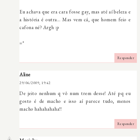
Eu achava que era cara fosse gay, mas até aí beleza e
a história é outra... Mas vem cá, que homem feio e
cafona né? Argh :p
=*
Responder
Aline
29/06/2009, 19:42
De jeito nenhum q vô num trem desse! Até pq eu
gosto é de macho e isso aí parece tudo, menos
macho hahahahaha!!
Responder