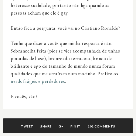
heterossexualidade, portanto não liga quando as
pessoas acham que ele é gay.
Então fica a pergunta: você vai no Cristiano Ronaldo?
Tenho que dizer a vocês que minha resposta é não.
Sobrancelha
feita (pior se vier acompanhada de unhas
pintadas de base),
bronzeado
terracota, brinco de
brilhante e ego do tamanho do mundo nunca foram
qualidades que me atraíram num mocinho. Prefiro os
nerds frágeis e perdedores
.
E vocês, vão?
TWEET
SHARE
G+
PIN IT
101 COMMENTS