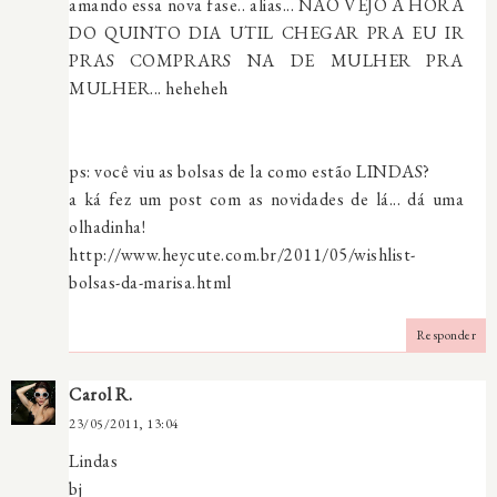
amando essa nova fase.. alias... NÃO VEJO A HORA
DO QUINTO DIA UTIL CHEGAR PRA EU IR
PRAS COMPRARS NA DE MULHER PRA
MULHER... heheheh
ps: você viu as bolsas de la como estão LINDAS?
a ká fez um post com as novidades de lá... dá uma
olhadinha!
http://www.heycute.com.br/2011/05/wishlist-
bolsas-da-marisa.html
Responder
Carol R.
23/05/2011, 13:04
Lindas
bj