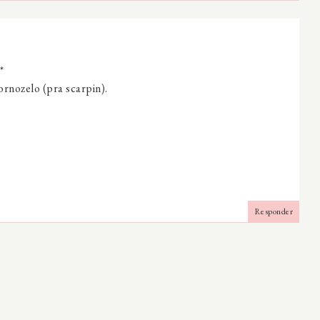
*
rnozelo (pra scarpin).
Responder