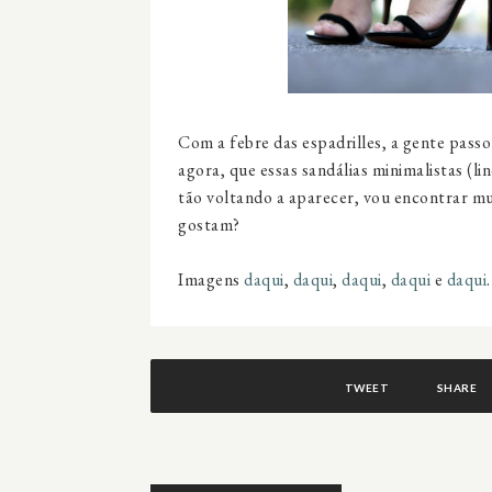
Com a febre das espadrilles, a gente passo
agora, que essas sandálias minimalistas (l
tão voltando a aparecer, vou encontrar mu
gostam?
Imagens
daqui
,
daqui
,
daqui
,
daqui
e
daqui
.
TWEET
SHARE