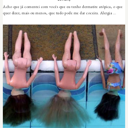
Acho que já comentei com vocês que eu tenho dermatite atópica, o que
quer dizer, mais ou menos, que tudo pode me dar coceira. Alergia ...