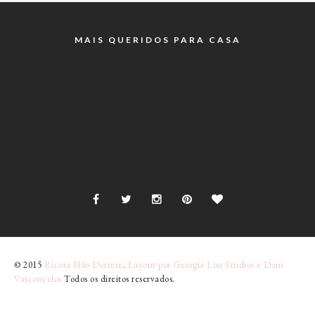
MAIS QUERIDOS PARA CASA
INSTAGRAM @RICOTANAODERRETE
© 2015
Ricota Não Derrete
.
Layout por Georgia Lou Studios e Dani
Vasconcelos
Todos os direitos reservados.