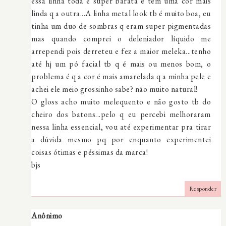
essa linha toda é super barata e tem uma cor mais
linda q a outra...A linha metal look tb é muito boa, eu
tinha um duo de sombras q eram super pigmentadas
mas quando comprei o deleniador líquido me
arrependi pois derreteu e fez a maior meleka...tenho
até hj um pó facial tb q é mais ou menos bom, o
problema é q a cor é mais amarelada q a minha pele e
achei ele meio grossinho sabe? não muito natural!
O gloss acho muito melequento e não gosto tb do
cheiro dos batons...pelo q eu percebi melhoraram
nessa linha essencial, vou até experimentar pra tirar
a dúvida mesmo pq por enquanto experimentei
coisas ótimas e péssimas da marca!
bjs
Responder
Anônimo