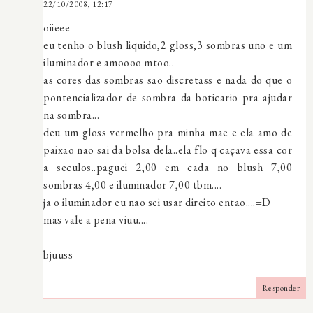
22/10/2008, 12:17
oiieee
eu tenho o blush liquido,2 gloss,3 sombras uno e um
iluminador e amoooo mtoo..
as cores das sombras sao discretass e nada do que o
pontencializador de sombra da boticario pra ajudar
na sombra...
deu um gloss vermelho pra minha mae e ela amo de
paixao nao sai da bolsa dela..ela flo q caçava essa cor
a seculos..paguei 2,00 em cada no blush 7,00
sombras 4,00 e iluminador 7,00 tbm....
ja o iluminador eu nao sei usar direito entao....=D
mas vale a pena viuu....
bjuuss
Responder