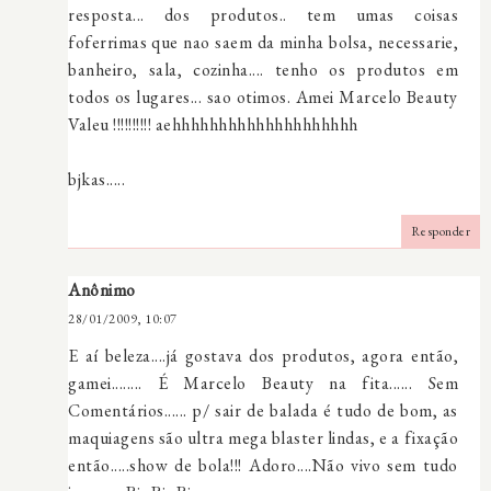
resposta... dos produtos.. tem umas coisas
foferrimas que nao saem da minha bolsa, necessarie,
banheiro, sala, cozinha.... tenho os produtos em
todos os lugares... sao otimos. Amei Marcelo Beauty
Valeu !!!!!!!!!! aehhhhhhhhhhhhhhhhhhhh
bjkas.....
Responder
Anônimo
28/01/2009, 10:07
E aí beleza....já gostava dos produtos, agora então,
gamei........ É Marcelo Beauty na fita...... Sem
Comentários...... p/ sair de balada é tudo de bom, as
maquiagens são ultra mega blaster lindas, e a fixação
então.....show de bola!!! Adoro....Não vivo sem tudo