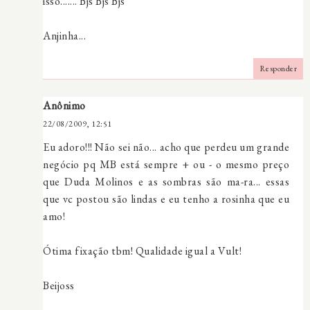
isso....... Bjs Bjs Bjs
Anjinha...
Responder
Anônimo
22/08/2009, 12:51
Eu adoro!!! Não sei não... acho que perdeu um grande
negócio pq MB está sempre + ou - o mesmo preço
que Duda Molinos e as sombras são ma-ra... essas
que vc postou são lindas e eu tenho a rosinha que eu
amo!
Ótima fixação tbm! Qualidade igual a Vult!
Beijoss