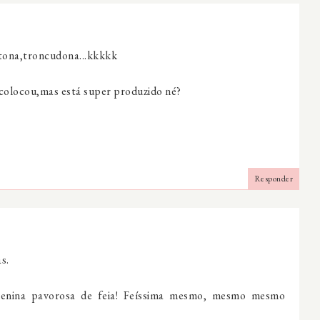
sitona,troncudona...kkkkk
a colocou,mas está super produzido né?
Responder
s.
enina pavorosa de feia! Feíssima mesmo, mesmo mesmo