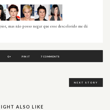
 pior, mas não posso negar que esse descolorido me dá
G+
PIN IT
7 COMMENTS
NEXT STORY
IGHT ALSO LIKE