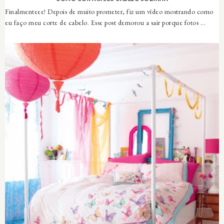
Finalmenteee! Depois de muito prometer, fiz um vídeo mostrando como
eu faço meu corte de cabelo. Esse post demorou a sair porque fotos ...