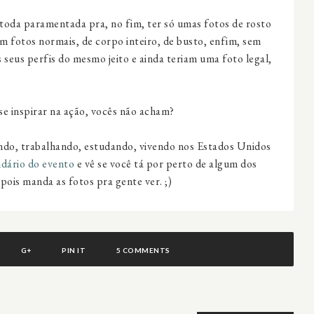
 toda paramentada pra, no fim, ter só umas
fotos de rosto
sem
fotos normais, de corpo inteiro
, de busto, enfim, sem
s seus perfis do mesmo jeito e ainda teriam uma foto legal,
e inspirar na ação, vocês não acham?
ndo, trabalhando, estudando, vivendo nos Estados Unidos
ndário do evento
e vê se você tá por perto de algum dos
pois manda as fotos pra gente ver. ;)
G+
PIN IT
5 COMMENTS