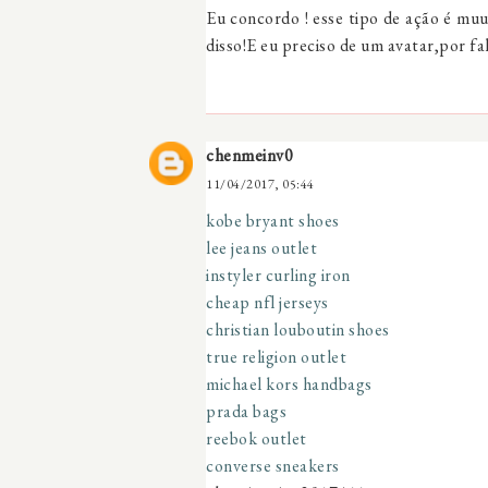
Eu concordo ! esse tipo de ação é muu
disso!E eu preciso de um avatar,por fa
chenmeinv0
11/04/2017, 05:44
kobe bryant shoes
lee jeans outlet
instyler curling iron
cheap nfl jerseys
christian louboutin shoes
true religion outlet
michael kors handbags
prada bags
reebok outlet
converse sneakers