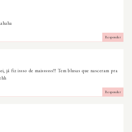
hahaha
Responder
ei, já fiz issso de maissssss!!! Tem blusas que nasceram pra
hehh
Responder