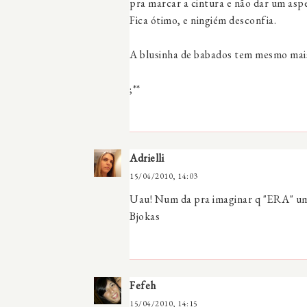
pra marcar a cintura e não dar um asp
Fica ótimo, e ningiém desconfia.
A blusinha de babados tem mesmo mais 
;**
Adrielli
15/04/2010, 14:03
Uau! Num da pra imaginar q "ERA" uma 
Bjokas
Fefeh
15/04/2010, 14:15