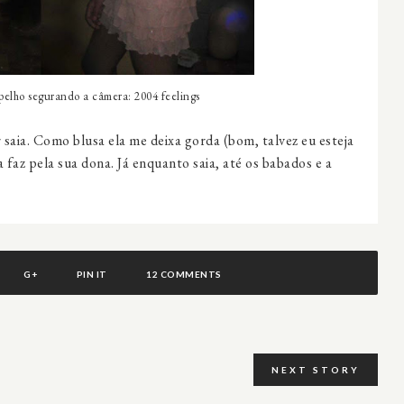
pelho segurando a câmera: 2004 feelings
 saia. Como blusa ela me deixa gorda (bom, talvez eu esteja
 faz pela sua dona. Já enquanto saia, até os babados e a
G+
PIN IT
12 COMMENTS
NEXT STORY