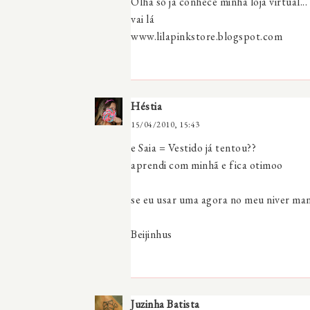
Olha só já conhece minha loja virtual...
vai lá
www.lilapinkstore.blogspot.com
Héstia
15/04/2010, 15:43
e Saia = Vestido já tentou??
aprendi com minhã e fica otimoo
se eu usar uma agora no meu niver man
Beijinhus
Juzinha Batista