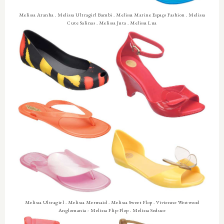
Melissa Aranha . Melissa Ultragirl Bambi . Melissa Marine Espaço Fashion . Melissa
Cute Salinas . Melissa Juta . Melissa Lua
Melissa Ultragirl . Melissa Mermaid . Melissa Sweet Flop . Vivienne Westwood
Anglomania - Melissa Flip-Flop . Melissa Seduce