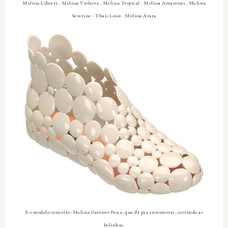
Melissa Liberty . Melissa Violatta . Melissa Tropical . Melissa Amazonas . Melissa
Severine - Thais Losso . Melissa Arara
E o modelo-conceito: Melissa Gaetano Pesce, que dá pra customizar, cortando as
bolinhas
.