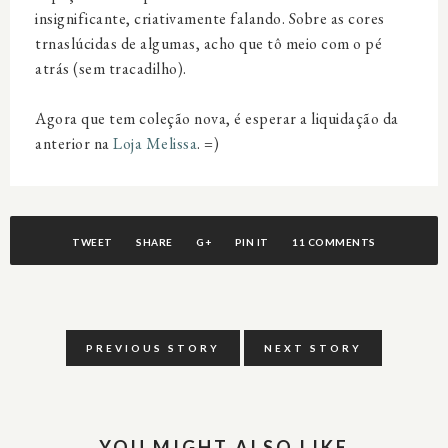
insignificante, criativamente falando. Sobre as cores
trnaslúcidas de algumas, acho que tô meio com o pé
atrás (sem tracadilho).
Agora que tem coleção nova, é esperar a liquidação da
anterior na
Loja Melissa
. =)
TWEET
SHARE
G+
PIN IT
11 COMMENTS
PREVIOUS STORY
NEXT STORY
YOU MIGHT ALSO LIKE