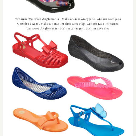
Vivienne Westwood Anglomania - Melissa Croco Mary Jane . Melissa Campana
Costela de Adâo . Melissa Verão . Melissa Love Flop . Melissa Kali . Vivienne
Westwood Anglomania - Melissa Ultragirl . Melissa Love Flop