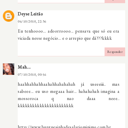
Deyse Leitão
06/10/2010, 22:36
Eu tenhoooo... adoorroooo... pensava que só eu era
viciada nesse negócio... e o arrepio que dá???kkkk
Responder
Mah....
07/10/2010, 00:56
haahhahhahhaahahhahahahah já useeeiii.. mas
sabeee... eu uso megaaa hair... hahahahah imagina a
mossoroca q nao daaa neee..
kkkkkkkkkkkkkkkkkkkkkkk
http://www.burguesinhadesalariominimo.com.br