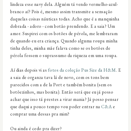
lindeza esse navy dela. Alguém tá vendo vermelho-azul-
branco aí? Pois é, mesmo assim transmite a sensação
daquelas coisas náuticas todas. Acho que é a manquinha
dobrada - adoro - com botão prendendo. E a saia? Um
amor. Suspirei com os botões de pérola, me lembraram
de quando eu era criança. Quando alguma roupa minha
tinha deles, minha mãe falava como se os botões de
pérola fossem o suprassumo da riqueza em uma roupa.
Aí dias depois vi as
fotos da coleção Pus Size da H&M
. E
a saia de organza tava lá de novo, com os tons bem
parecidos com a de la Port e também bonita (sem os
botõezinhos, mas bonita). Então será que eu já posso
achar que isso tá prestes a virar mania? Já posso pensar
que daqui a pouco tempo vou poder entrar na
C&A
e
comprar uma dessas pra mim?
Ou ainda é cedo pra dizer?