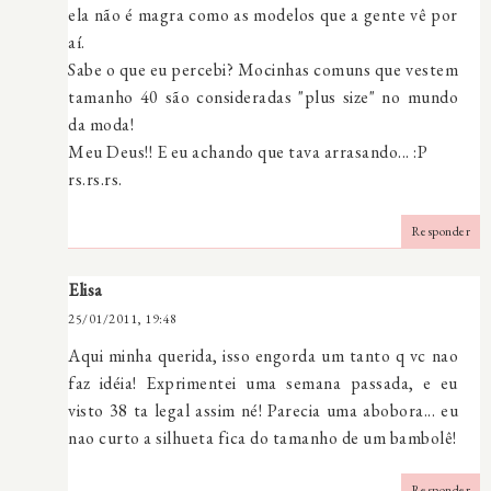
ela não é magra como as modelos que a gente vê por
aí.
Sabe o que eu percebi? Mocinhas comuns que vestem
tamanho 40 são consideradas "plus size" no mundo
da moda!
Meu Deus!! E eu achando que tava arrasando... :P
rs.rs.rs.
Responder
Elisa
25/01/2011, 19:48
Aqui minha querida, isso engorda um tanto q vc nao
faz idéia! Exprimentei uma semana passada, e eu
visto 38 ta legal assim né! Parecia uma abobora... eu
nao curto a silhueta fica do tamanho de um bambolê!
Responder