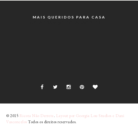
MAIS QUERIDOS PARA CASA
INSTAGRAM @RICOTANAODERRETE
© 2015
Ricota Não Derrete
.
Layout por Georgia Lou Studios e Dani
Vasconcelos
Todos os direitos reservados.