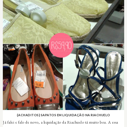
{ACHADITOS} SAPATOS EM LIQUIDAÇÃO NA RIACHUELO
Já falei e falo de novo, a liquidação da Riachuelo tá muito boa. A essa