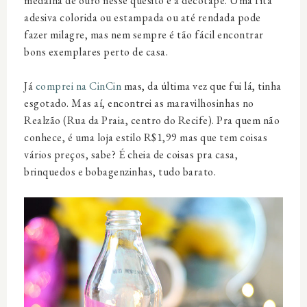
medalha de ouro nesse quesito é a decotape. Uma fita
adesiva colorida ou estampada ou até rendada pode
fazer milagre, mas nem sempre é tão fácil encontrar
bons exemplares perto de casa.
Já
comprei na CinCin
mas, da última vez que fui lá, tinha
esgotado. Mas aí, encontrei as maravilhosinhas no
Realzão (Rua da Praia, centro do Recife). Pra quem não
conhece, é uma loja estilo R$1,99 mas que tem coisas
vários preços, sabe? É cheia de coisas pra casa,
brinquedos e bobagenzinhas, tudo barato.