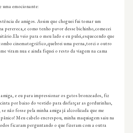
e uma emocionante:
sistência de amigos. Assim que cheguei fui tomar um
ma perereca,e como tenho pavor desse bichinho,comecei
itário.Ela veio para o meu lado e eu pulei,esquecendo que
tombo cinematográfico,quebrei uma perna,torci o outro
 me viram nua e ainda fiquei o resto da viagem na cama
amiga, e eu para impressionar os gatos bronzeados, fiz
inta por baixo do vestido para disfarçar as gordurinhas,
, se não fosse pela minha amiga já alcoolizada que me
m pânico! Meu cabelo encrespou, minha maquiagem saiu na
s todos ficaram perguntando o que fizeram com a outra