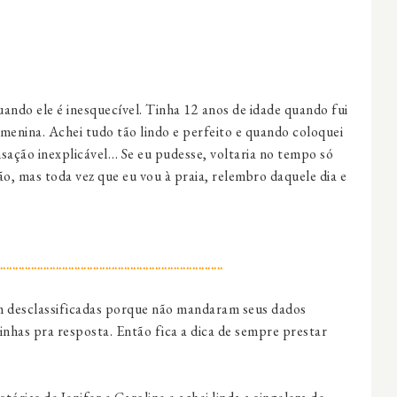
uando ele é inesquecível. Tinha 12 anos de idade quando fui
menina. Achei tudo tão lindo e perfeito e quando coloquei
sação inexplicável… Se eu pudesse, voltaria no tempo só
, mas toda vez que eu vou à praia, relembro daquele dia e
........................................................................
m desclassificadas porque não mandaram seus dados
inhas pra resposta. Então fica a dica de sempre prestar