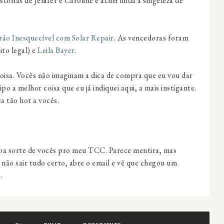
tórias de Jenifer e Caroline e achei linda a singeleza de
rão Inesquecível com Solar Repair
. As vencedoras foram
to legal) e
Leila Bayer
.
coisa. Vocês não imaginam a dica de compra que eu vou dar
po a melhor coisa que eu já indiquei aqui, a mais instigante.
a tão hot a vocês.
boa sorte de vocês pro meu TCC. Parece mentira, mas
ão sair tudo certo, abre o email e vê que chegou um
.