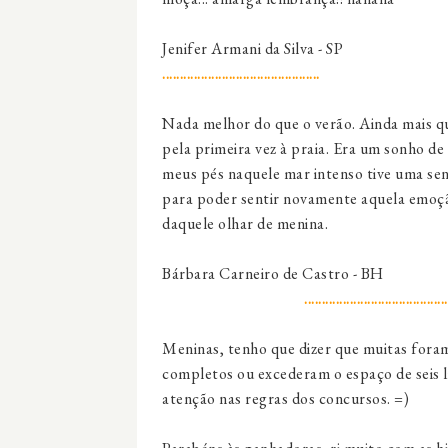
Jenifer Armani da Silva - SP
.............................................
Nada melhor do que o
verão
. Ainda mais q
pela primeira vez à
praia
. Era um sonho de 
meus pés naquele mar intenso tive uma sen
para poder sentir novamente aquela emoção
daquele olhar de menina.
Bárbara Carneiro de Castro - BH
.........................................
Meninas, tenho que dizer que muitas fora
completos ou excederam o espaço de seis l
atenção nas regras dos concursos. =)