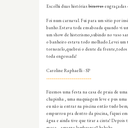
Escolhi duas histórias
bizarras
engraçadas 
Foi num carnaval. Fui para um sitio por in
banho.Estava toda ensaboada quando vi u
um show de histerismo,subindo no vaso san
o banheiro estava todo molhado.Levei um 
tornozelo,quebrei o dente da frente,todos
toda engessada!
Caroline Raphaelli - SP
.............................................
Fizemos uma festa na casa de praia de uma 
chapinha , uma maquiagem leve e pus uma c
eu não ia entrar na piscina então tudo bem
empurrou pra dentro da piscina, fiquei e
água e ainda tive que tirar a cinta! Depoi
moça... amarga lembrança!! hahaha