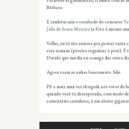
Parabéns às ganhadoras, ri muito com as his
Bárbara.
E também saiu o resultado do concurso
Ve
Júlia de Souza Moreira
(a foto é mesmo mui
Velho, eu tô tão ansiosa pra postar tanta 
esse semana (preciso organizar o post). É ti
Duvido que um dia eu consiga dar outra dic
Agora roam as unhas loucamente. hihi.
PS: e mais uma vez obrigada aos votos de 
quando você tá desesperada, com medo de n
comentário carinhoso, é um alento gigante