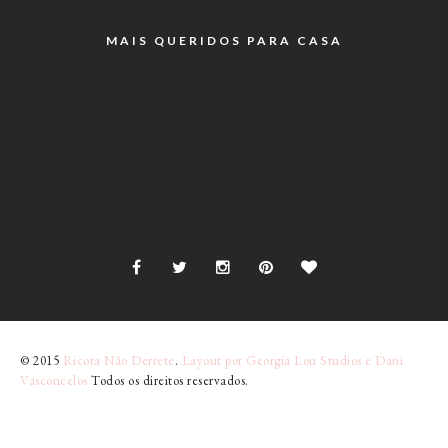
MAIS QUERIDOS PARA CASA
INSTAGRAM @RICOTANAODERRETE
© 2015
Ricota Não Derrete
.
Layout por Georgia Lou Studios e Dani
Vasconcelos
Todos os direitos reservados.