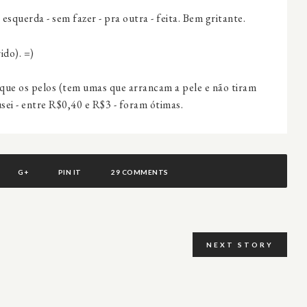
esquerda - sem fazer - pra outra - feita. Bem gritante.
ido). =)
nque os pelos (tem umas que arrancam a pele e não tiram
sei - entre R$0,40 e R$3 - foram ótimas.
G+
PIN IT
29 COMMENTS
NEXT STORY