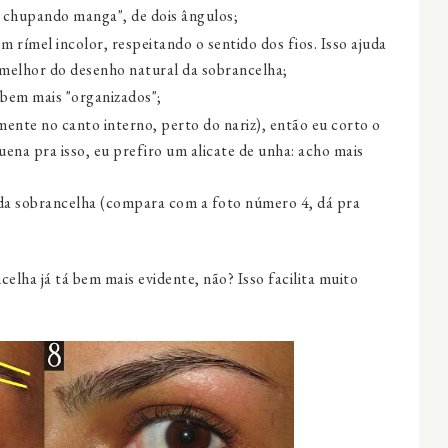
 chupando manga", de dois ângulos;
m rímel incolor, respeitando o sentido dos fios. Isso ajuda
o melhor do desenho natural da sobrancelha;
 bem mais "organizados";
ente no canto interno, perto do nariz), então eu corto o
ena pra isso, eu prefiro um alicate de unha: acho mais
 da sobrancelha (compara com a foto número 4, dá pra
elha já tá bem mais evidente, não? Isso facilita muito