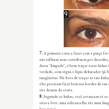
7.
A primeira coisa a fazer com a pinça foi
não influem nem contribuem pro desenho, 
dessa "limpada",
é bom traçar essas linha
verdade, com régua e lápis delineador (já f
imaginárias. Na hora de traçar as tais linh
elas precisam ficar bem nas bordas da sua 
tire demais da conta.
8.
Seguindo as linhas, você arrancam só os 
oitava foto: uma sobrancelha tão mais limp
haja rima).