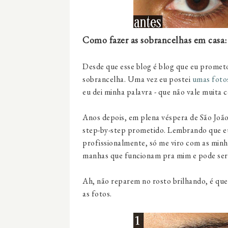
Como fazer as sobrancelhas em casa:
Desde que esse blog é blog que eu prome
sobrancelha. Uma vez eu postei
umas foto
eu dei minha palavra - que não vale muita co
Anos depois, em plena véspera de São João,
step-by-step prometido. Lembrando que eu
profissionalmente, só me viro com as minha
manhas que funcionam pra mim e pode ser
Ah, não reparem no rosto brilhando, é que 
as fotos.