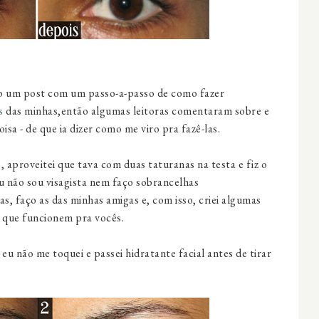
to um post com um passo-a-passo de como fazer
s
das minhas,então algumas leitoras comentaram sobre e
isa - de que ia dizer como me viro pra fazê-las.
 aproveitei que tava com duas taturanas na testa e fiz o
 não sou visagista nem faço sobrancelhas
s, faço as das minhas amigas e, com isso, criei algumas
 que funcionem pra vocês.
eu não me toquei e passei hidratante facial antes de tirar