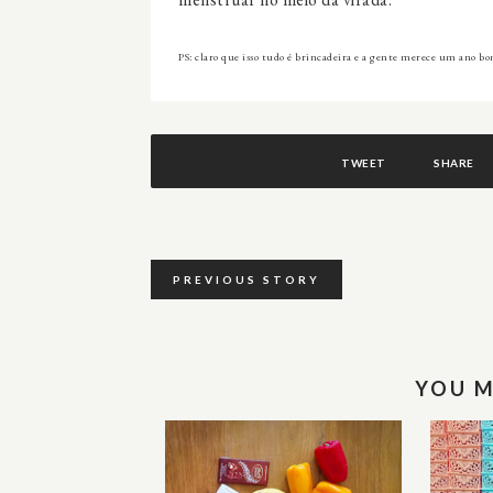
PS: claro que isso tudo é brincadeira e a gente merece um ano b
TWEET
SHARE
PREVIOUS STORY
YOU M