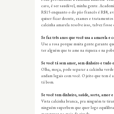
caro, é ser saudável, minha gente. Academia
R$15 enquanto o do pão francês é R$8, aval
quiser ficar doente, exames e tratamentos
calcinha amarela resolve isso, talvez fos
Se faz três anos que você usa a amarela e 
Use a rosa porque muita gente garante que
ter alguém que te ame na riqueza e na pob
Se você tá sem amor, sem dinheiro e tudo 
Olha, moça, pode separar a calcinha verde 
andam legais com você. O jeito que tem é a
tá bom.
Se você tem dinheiro, saúde, sorte, amor e
Vista calcinha branca, pra ninguém te tira
ninguém superbem que quer logo equilibr
menstruar no meio da virada.