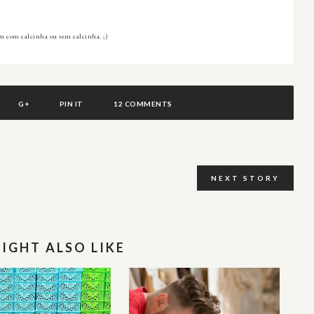
om com calcinha ou sem calcinha. ;)
G+
PIN IT
12 COMMENTS
NEXT STORY
IGHT ALSO LIKE