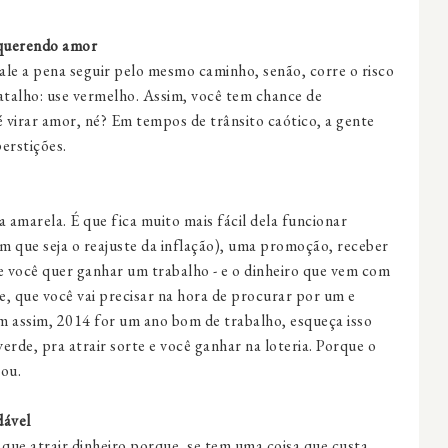
 querendo amor
ale a pena seguir pelo mesmo caminho, senão, corre o risco
atalho: use vermelho. Assim, você tem chance de
 virar amor, né? Em tempos de trânsito caótico, a gente
erstições.
 amarela. É que fica muito mais fácil dela funcionar
que seja o reajuste da inflação), uma promoção, receber
 você quer ganhar um trabalho - e o dinheiro que vem com
de, que você vai precisar na hora de procurar por um e
m assim, 2014 for um ano bom de trabalho, esqueça isso
erde, pra atrair sorte e você ganhar na loteria. Porque o
tou.
dável
 que atrair dinheiro porque, se tem uma coisa que custa