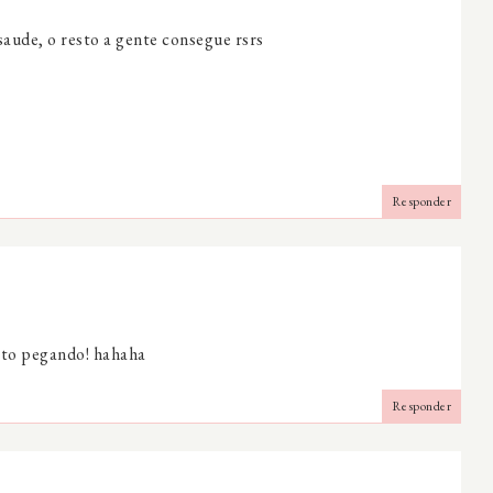
saude, o resto a gente consegue rsrs
Responder
u to pegando! hahaha
Responder