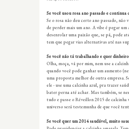
Se você usou rosa ano passado e continua
Se o rosa não deu certo ano passado, não v
de perder mais um ano. A vibe é pegar um 
desenrolar uma paixão que, se pá, pode até
tem que pegar vias alternativas até nas sup
Se você não tá trabalhando e quer dinheiro
Olha, moça, vá por mim, nem use a calcinha
quando você pode ganhar um aumento (nem 
uma proposta melhor de outra empresa. Se
ele - use uma calcinha azul, pra trazer saú
bater perna até achar. Mas também, se ne
tudo e passe o Réveillon 2015 de calcinha v
universo será testemunha de que você ten
Se você quer um 2014 saudável, muito sau
Pode providenciar a calcinha amarela. Tem