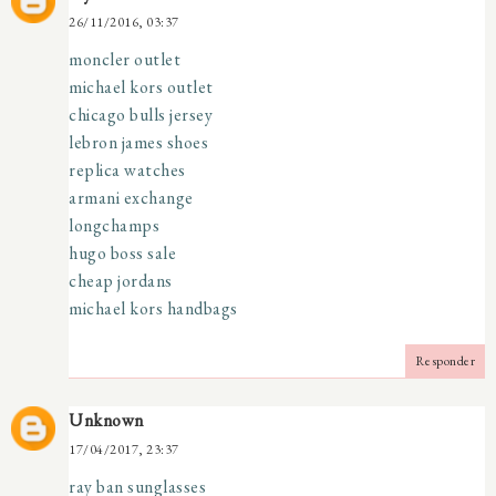
26/11/2016, 03:37
moncler outlet
michael kors outlet
chicago bulls jersey
lebron james shoes
replica watches
armani exchange
longchamps
hugo boss sale
cheap jordans
michael kors handbags
Responder
Unknown
17/04/2017, 23:37
ray ban sunglasses