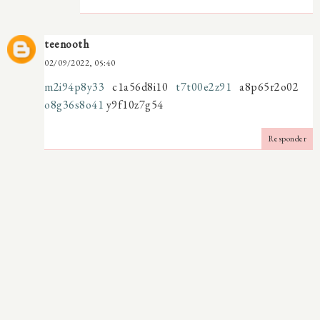
teenooth
02/09/2022, 05:40
m2i94p8y33
c1a56d8i10
t7t00e2z91
a8p65r2o02
o8g36s8o41
y9f10z7g54
Responder