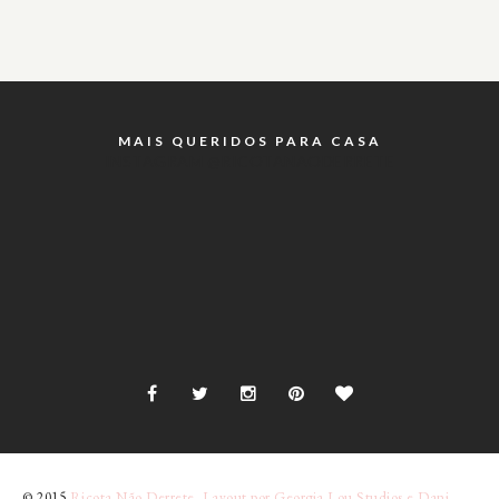
MAIS QUERIDOS PARA CASA
INSTAGRAM @RICOTANAODERRETE
© 2015
Ricota Não Derrete
.
Layout por Georgia Lou Studios e Dani