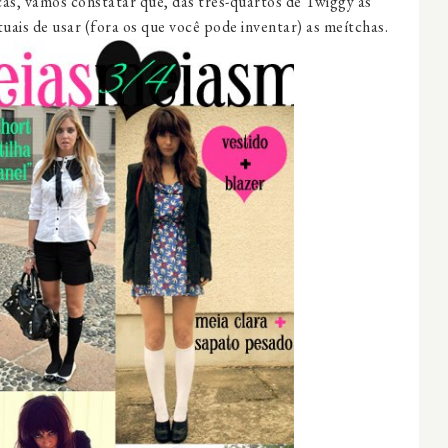
as, vamos constatar que, das três-quartos de Twiggy às
tuais de usar (fora os que você pode inventar) as meítchas.