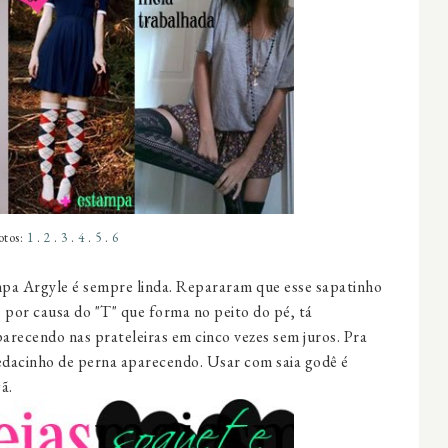
otos:
1
.
2
.
3
.
4
.
5
.
6
a Argyle é sempre linda. Repararam que esse sapatinho
 por causa do "T" que forma no peito do pé, tá
arecendo nas prateleiras em cinco vezes sem juros. Pra
edacinho de perna aparecendo. Usar com saia godê é
ã.