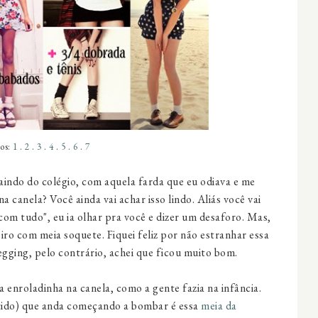
os:
1
.
2
.
3
.
4
.
5
.
6
.
7
aindo do colégio, com aquela farda que eu odiava e me
a canela? Você ainda vai achar isso lindo. Aliás você vai
com tudo", eu ia olhar pra você e dizer um desaforo. Mas,
 piro com meia soquete. Fiquei feliz por não estranhar essa
egging, pelo contrário, achei que ficou muito bom.
 enroladinha na canela, como a gente fazia na infância.
ntido) que anda começando a bombar é essa
meia da