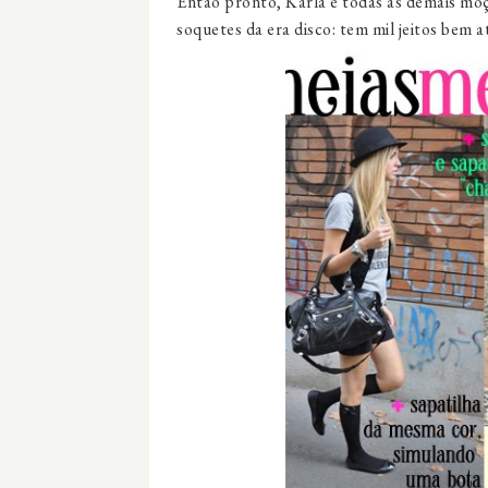
Então pronto, Karla e todas as demais moç
soquetes da era disco: tem mil jeitos bem a