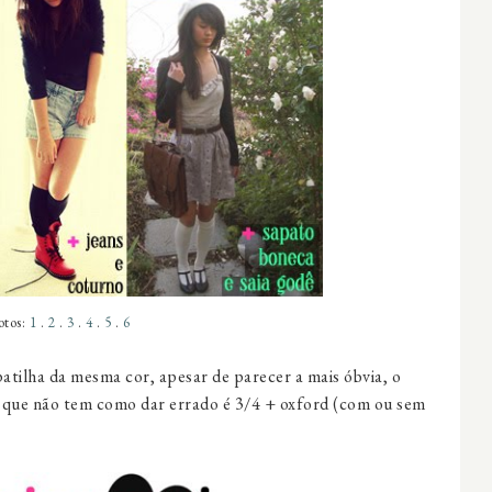
otos:
1
.
2
.
3
.
4
.
5
.
6
atilha da mesma cor, apesar de parecer a mais óbvia, o
 que não tem como dar errado é 3/4 + oxford (com ou sem