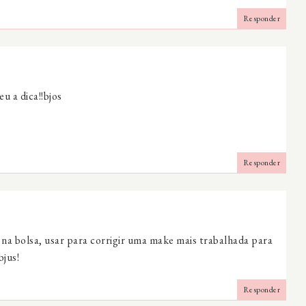
Responder
u a dica!!bjos
Responder
 na bolsa, usar para corrigir uma make mais trabalhada para
bjus!
Responder