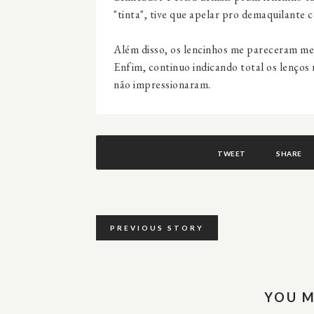
"tinta", tive que apelar pro demaquilant
Além disso, os lencinhos me pareceram me
Enfim, continuo indicando total os lenço
não impressionaram.
TWEET
SHARE
PREVIOUS STORY
YOU M