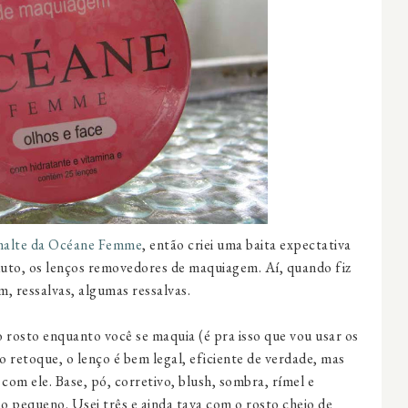
malte da Océane Femme
, então criei uma baita expectativa
to, os lenços removedores de maquiagem. Aí, quando fiz
om, ressalvas, algumas ressalvas.
o rosto enquanto você se maquia (é pra isso que vou usar os
 retoque, o lenço é bem legal, eficiente de verdade, mas
om ele. Base, pó, corretivo, blush, sombra, rímel e
o pequeno. Usei três e ainda tava com o rosto cheio de