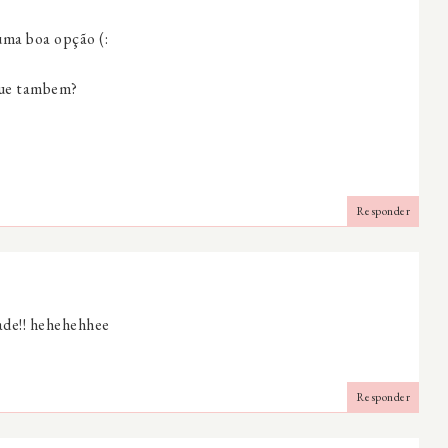
uma boa opção (:
egue tambem?
Responder
ade!! hehehehhee
Responder