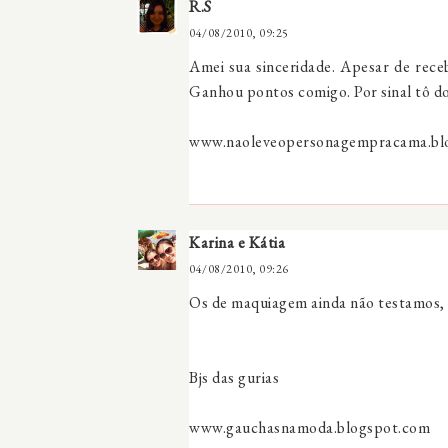
R.S
04/08/2010, 09:25
Amei sua sinceridade. Apesar de rece
Ganhou pontos comigo. Por sinal tô do
www.naoleveopersonagempracama.bl
Karina e Kátia
04/08/2010, 09:26
Os de maquiagem ainda não testamos, v
Bjs das gurias
www.gauchasnamoda.blogspot.com