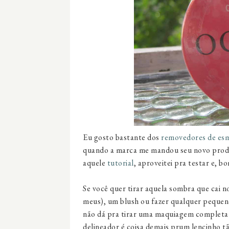
Eu gosto bastante dos
removedores de es
quando a marca me mandou seu novo produ
aquele
tutorial
, aproveitei pra testar e, b
Se você quer tirar aquela sombra que cai n
meus), um blush ou fazer qualquer pequeno
não dá pra tirar uma maquiagem completa c
delineador é coisa demais prum lencinho tã