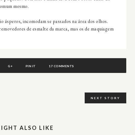
e comum mesmo.
io ásperos, incomodam se passados na área dos olhos.
s removedores de esmalte da marca, mas os de maquiagem
G+
PIN IT
17 COMMENTS
NEXT STORY
IGHT ALSO LIKE