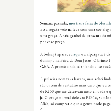
Semana passada,
mostrei a feira de blusin
Essa regata veio na leva com uma cor alegr
uma graça. A saia ganhei de presente da mi
por esse preço.
A bolsa já apareceu
aqui
e a alpargata é d
domingo na Feira do Bom Jesus. O brinco 
C&A. A promô ainda tá rolando e, se você
A pulseira nem tava barata, mas achei linda
são o item de vestuário mais caro que eu 
de R$50 que me deixavam meio enjoada e q
já. O preço normal dele era R$316, se não
Aliás, só comprar o que a gente pode pagar
:)