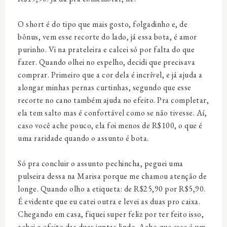
O short é do tipo que mais gosto, folgadinho e, de
bônus, vem esse recorte do lado, já essa bota, é amor
purinho. Vi na prateleira e calcei só por falta do que
fazer. Quando olhei no espelho, decidi que precisava
comprar. Primeiro que a cor dela é incrível, e já ajuda a
alongar minhas pernas curtinhas, segundo que esse
recorte no cano também ajuda no efeito. Pra completar,
ela tem salto mas é confortável como se não tivesse. Aí,
caso você ache pouco, ela foi menos de R$100, o que é
uma raridade quando o assunto é bota.
Só pra concluir o assunto pechincha, peguei uma
pulseira dessa na Marisa porque me chamou atenção de
longe. Quando olho a etiqueta: de R$25,90 por R$5,90.
É evidente que eu catei outra e levei as duas pro caixa.
Chegando em casa, fiquei super feliz por ter feito isso,
achei o efeito das duas juntas lindo. Acho que esse é um